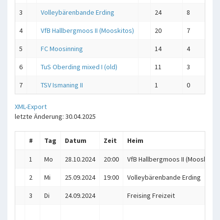
3
Volleybärenbande Erding
24
8
24
4
VfB Hallbergmoos II (Mooskitos)
20
7
20
5
FC Moosinning
14
4
14
6
TuS Oberding mixed I (old)
11
3
11
7
TSV Ismaning II
1
0
1 
XML-Export
letzte Änderung: 30.04.2025
#
Tag
Datum
Zeit
Heim
1
Mo
28.10.2024
20:00
VfB Hallbergmoos II (Mooskitos
2
Mi
25.09.2024
19:00
Volleybärenbande Erding
3
Di
24.09.2024
Freising Freizeit