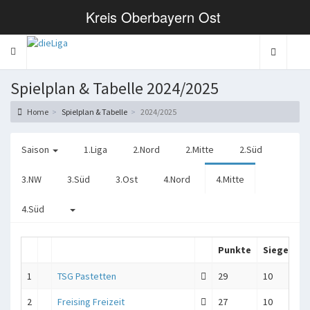
Kreis Oberbayern Ost
Toggle navigation
Spielplan & Tabelle 2024/2025
Home
Spielplan & Tabelle
2024/2025
Saison
1.Liga
2.Nord
2.Mitte
2.Süd
3.NW
3.Süd
3.Ost
4.Nord
4.Mitte
4.Süd
Punkte
Siege
S
1
TSG Pastetten
29
10
29
2
Freising Freizeit
27
10
27