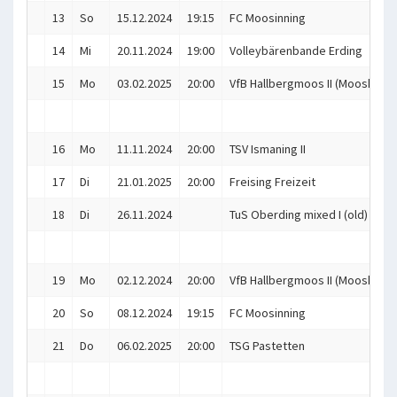
13
So
15.12.2024
19:15
FC Moosinning
14
Mi
20.11.2024
19:00
Volleybärenbande Erding
15
Mo
03.02.2025
20:00
VfB Hallbergmoos II (Mooskitos
16
Mo
11.11.2024
20:00
TSV Ismaning II
17
Di
21.01.2025
20:00
Freising Freizeit
18
Di
26.11.2024
TuS Oberding mixed I (old)
19
Mo
02.12.2024
20:00
VfB Hallbergmoos II (Mooskitos
20
So
08.12.2024
19:15
FC Moosinning
21
Do
06.02.2025
20:00
TSG Pastetten