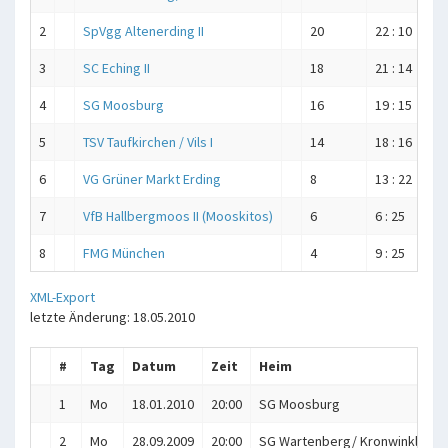
2
SpVgg Altenerding II
20
22 : 10
723
3
SC Eching II
18
21 : 14
778
4
SG Moosburg
16
19 : 15
764
5
TSV Taufkirchen / Vils I
14
18 : 16
753
6
VG Grüner Markt Erding
8
13 : 22
742
7
VfB Hallbergmoos II (Mooskitos)
6
6 : 25
506
8
FMG München
4
9 : 25
661
XML-Export
letzte Änderung: 18.05.2010
#
Tag
Datum
Zeit
Heim
1
Mo
18.01.2010
20:00
SG Moosburg
2
Mo
28.09.2009
20:00
SG Wartenberg/ Kronwinkl