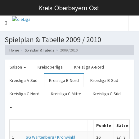
Kreis Oberbayern Ost
Toggle
navigation
Spielplan & Tabelle 2009 / 2010
Home
Spielplan & Tabelle
2009 / 2010
Saison
Kreisoberliga
Kreisliga A-Nord
Kreisliga A-Süd
Kreisliga B-Nord
Kreisliga B-Süd
Kreisliga C-Nord
Kreisliga C-Mitte
Kreisliga C-Süd
Punkte
Sätze
Bä
1
SG Wartenberg/ Kronwinkl
26
27 : 8
841