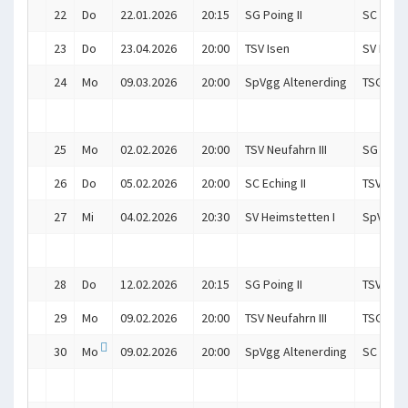
22
Do
22.01.2026
20:15
SG Poing II
SC Echin
23
Do
23.04.2026
20:00
TSV Isen
SV Heims
24
Mo
09.03.2026
20:00
SpVgg Altenerding
TSG Pas
25
Mo
02.02.2026
20:00
TSV Neufahrn III
SG Poing
26
Do
05.02.2026
20:00
SC Eching II
TSV Isen
27
Mi
04.02.2026
20:30
SV Heimstetten I
SpVgg A
28
Do
12.02.2026
20:15
SG Poing II
TSV Isen
29
Mo
09.02.2026
20:00
TSV Neufahrn III
TSG Pas
30
Mo
09.02.2026
20:00
SpVgg Altenerding
SC Echin