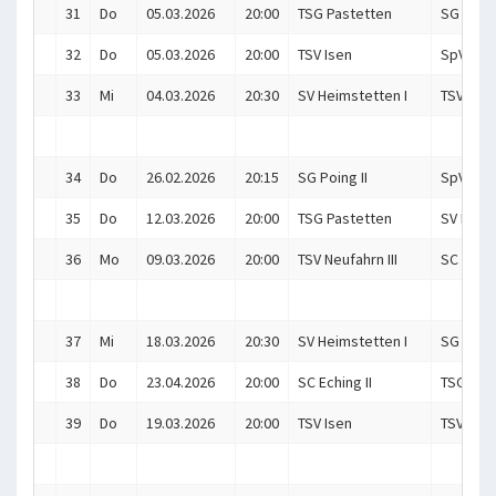
31
Do
05.03.2026
20:00
TSG Pastetten
SG Poing
32
Do
05.03.2026
20:00
TSV Isen
SpVgg A
33
Mi
04.03.2026
20:30
SV Heimstetten I
TSV Neuf
34
Do
26.02.2026
20:15
SG Poing II
SpVgg A
35
Do
12.03.2026
20:00
TSG Pastetten
SV Heims
36
Mo
09.03.2026
20:00
TSV Neufahrn III
SC Echin
37
Mi
18.03.2026
20:30
SV Heimstetten I
SG Poing
38
Do
23.04.2026
20:00
SC Eching II
TSG Pas
39
Do
19.03.2026
20:00
TSV Isen
TSV Neuf