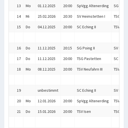
13
Mo
01.12.2025
20:00
SpVgg Altenerding
SG Poing
14
Mi
25.02.2026
20:30
SV Heimstetten I
TSG Pas
15
Do
04.12.2025
20:00
SC Eching II
TSV Neuf
16
Do
11.12.2025
20:15
SG Poing II
SV Heims
17
Do
11.12.2025
20:00
TSG Pastetten
SC Echin
18
Mo
08.12.2025
20:00
TSV Neufahrn III
TSV Isen
19
unbestimmt
SC Eching II
SV Heims
20
Mo
12.01.2026
20:00
SpVgg Altenerding
TSV Neuf
21
Do
15.01.2026
20:00
TSV Isen
TSG Pas