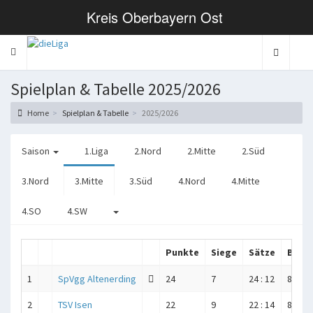
Kreis Oberbayern Ost
Toggle navigation
Spielplan & Tabelle 2025/2026
Home
Spielplan & Tabelle
2025/2026
Saison
1.Liga
2.Nord
2.Mitte
2.Süd
3.Nord
3.Mitte
3.Süd
4.Nord
4.Mitte
4.SO
4.SW
Punkte
Siege
Sätze
Bälle
1
SpVgg Altenerding
24
7
24 : 12
844 : 
2
TSV Isen
22
9
22 : 14
853 : 