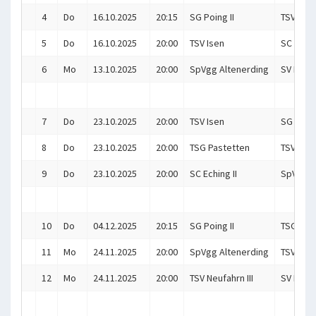
4
Do
16.10.2025
20:15
SG Poing II
TSV Neuf
5
Do
16.10.2025
20:00
TSV Isen
SC Echin
6
Mo
13.10.2025
20:00
SpVgg Altenerding
SV Heims
7
Do
23.10.2025
20:00
TSV Isen
SG Poing
8
Do
23.10.2025
20:00
TSG Pastetten
TSV Neuf
9
Do
23.10.2025
20:00
SC Eching II
SpVgg A
10
Do
04.12.2025
20:15
SG Poing II
TSG Pas
11
Mo
24.11.2025
20:00
SpVgg Altenerding
TSV Isen
12
Mo
24.11.2025
20:00
TSV Neufahrn III
SV Heims