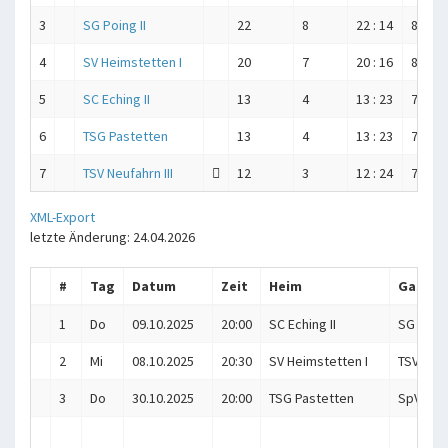
3
SG Poing II
22
8
22 : 14
845 : 
4
SV Heimstetten I
20
7
20 : 16
819 : 
5
SC Eching II
13
4
13 : 23
773 : 
6
TSG Pastetten
13
4
13 : 23
754 : 
7
TSV Neufahrn III
12
3
12 : 24
780 : 
XML-Export
letzte Änderung: 24.04.2026
#
Tag
Datum
Zeit
Heim
Gast
1
Do
09.10.2025
20:00
SC Eching II
SG Poing
2
Mi
08.10.2025
20:30
SV Heimstetten I
TSV Isen
3
Do
30.10.2025
20:00
TSG Pastetten
SpVgg A